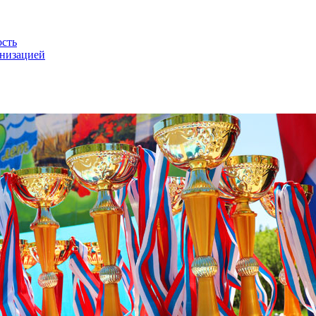
ость
анизацией